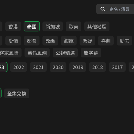
香港
泰國
新加坡
歐美
其他地區
愛情
都會
改編
甜寵
懸疑
喜劇
勵志
客家風情
英倫風潮
公視精選
雙字幕
23
2022
2021
2020
2019
2018
2017
全集兌換