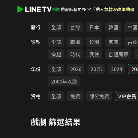
戲劇
動畫
綜藝
更多
活動
人氣韓漫改編動畫
LINE TV - 戲劇
發行
全部
台灣
日本
韓國
中國
類型
全部
職場
校園
家庭
古裝
穿越
時代
武俠
台語風華
年份
全部
2026
2025
2024
20
2000年以前
資格
全部
免費
部分免費
VIP會員
戲劇
篩選結果