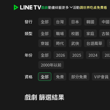
戲劇
動畫
綜藝
更多
活動
請世界吃桌免費看
LINE TV - 戲劇
發行
全部
台灣
日本
韓國
中國
類型
全部
職場
校園
家庭
古裝
穿越
時代
武俠
台語風華
年份
全部
2026
2025
2024
20
2000年以前
資格
全部
免費
部分免費
VIP會員
戲劇
篩選結果