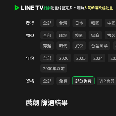
戲劇
動畫
綜藝
更多
活動
人氣韓漫改編動畫
LINE TV - 戲劇
發行
全部
台灣
日本
韓國
中國
類型
全部
職場
校園
家庭
古裝
穿越
時代
武俠
台語風華
年份
全部
2026
2025
2024
20
2000年以前
資格
全部
免費
部分免費
VIP會員
戲劇
篩選結果