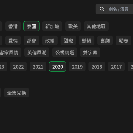
香港
泰國
新加坡
歐美
其他地區
愛情
都會
改編
甜寵
懸疑
喜劇
勵志
客家風情
英倫風潮
公視精選
雙字幕
23
2022
2021
2020
2019
2018
2017
全集兌換