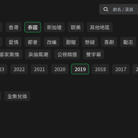
香港
泰國
新加坡
歐美
其他地區
愛情
都會
改編
甜寵
懸疑
喜劇
勵志
客家風情
英倫風潮
公視精選
雙字幕
23
2022
2021
2020
2019
2018
2017
全集兌換