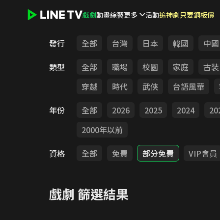
戲劇
動畫
綜藝
更多
活動
追神劇只要銅板價
LINE TV - 戲劇
發行
全部
台灣
日本
韓國
中國
類型
全部
職場
校園
家庭
古裝
穿越
時代
武俠
台語風華
年份
全部
2026
2025
2024
20
2000年以前
資格
全部
免費
部分免費
VIP會員
戲劇
篩選結果