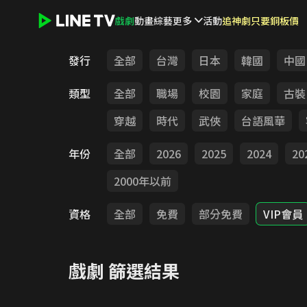
戲劇
動畫
綜藝
更多
活動
追神劇只要銅板價
LINE TV - 戲劇
發行
全部
台灣
日本
韓國
中國
類型
全部
職場
校園
家庭
古裝
穿越
時代
武俠
台語風華
年份
全部
2026
2025
2024
20
2000年以前
資格
全部
免費
部分免費
VIP會員
戲劇
篩選結果