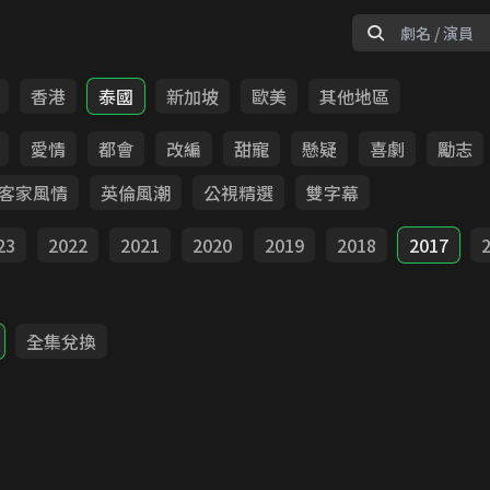
香港
泰國
新加坡
歐美
其他地區
愛情
都會
改編
甜寵
懸疑
喜劇
勵志
客家風情
英倫風潮
公視精選
雙字幕
23
2022
2021
2020
2019
2018
2017
全集兌換