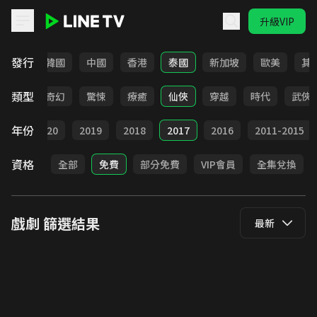
升級VIP
LINE TV - 戲劇
發行
日本
韓國
中國
香港
泰國
新加坡
歐美
其
類型
BL
奇幻
驚悚
療癒
仙俠
穿越
時代
武俠
年份
021
2020
2019
2018
2017
2016
2011-2015
資格
全部
免費
部分免費
VIP會員
全集兌換
戲劇
篩選結果
最新