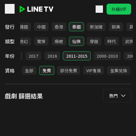
升級VIP
LINE TV - 戲劇
發行
日本
韓國
中國
香港
泰國
新加坡
歐美
其
類型
BL
奇幻
驚悚
療癒
仙俠
穿越
時代
武俠
年份
9
2018
2017
2016
2011-2015
2000-2010
20
資格
全部
免費
部分免費
VIP會員
全集兌換
戲劇
篩選結果
熱門