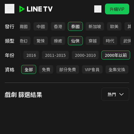
升級VIP
LINE TV - 戲劇
發行
日本
韓國
中國
香港
泰國
新加坡
歐美
其
類型
BL
奇幻
驚悚
療癒
仙俠
穿越
時代
武俠
年份
2017
2016
2011-2015
2000-2010
2000年以前
資格
全部
免費
部分免費
VIP會員
全集兌換
戲劇
篩選結果
熱門