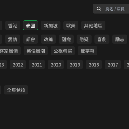
香港
泰國
新加坡
歐美
其他地區
愛情
都會
改編
甜寵
懸疑
喜劇
勵志
客家風情
英倫風潮
公視精選
雙字幕
23
2022
2021
2020
2019
2018
2017
全集兌換