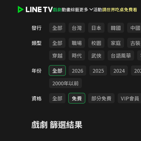
戲劇
動畫
綜藝
更多
活動
請世界吃桌免費看
LINE TV - 戲劇
發行
全部
台灣
日本
韓國
中國
類型
全部
職場
校園
家庭
古裝
穿越
時代
武俠
台語風華
年份
全部
2026
2025
2024
20
2000年以前
資格
全部
免費
部分免費
VIP會員
戲劇
篩選結果