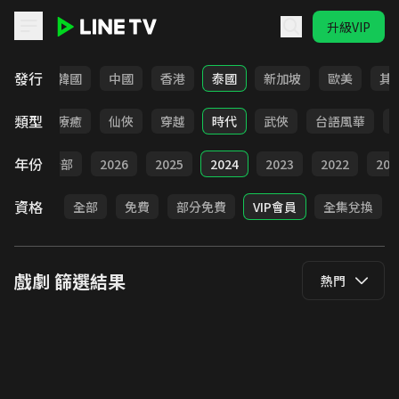
升級VIP
LINE TV - 戲劇
發行
日本
韓國
中國
香港
泰國
新加坡
歐美
其
類型
驚悚
療癒
仙俠
穿越
時代
武俠
台語風華
年份
全部
2026
2025
2024
2023
2022
202
資格
全部
免費
部分免費
VIP會員
全集兌換
戲劇
篩選結果
熱門