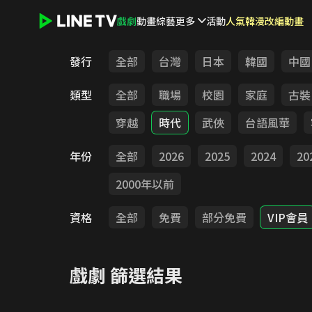
戲劇
動畫
綜藝
更多
活動
人氣韓漫改編動畫
LINE TV - 戲劇
發行
全部
台灣
日本
韓國
中國
類型
全部
職場
校園
家庭
古裝
穿越
時代
武俠
台語風華
年份
全部
2026
2025
2024
20
2000年以前
資格
全部
免費
部分免費
VIP會員
戲劇
篩選結果