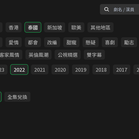
香港
泰國
新加坡
歐美
其他地區
愛情
都會
改編
甜寵
懸疑
喜劇
勵志
客家風情
英倫風潮
公視精選
雙字幕
23
2022
2021
2020
2019
2018
2017
全集兌換