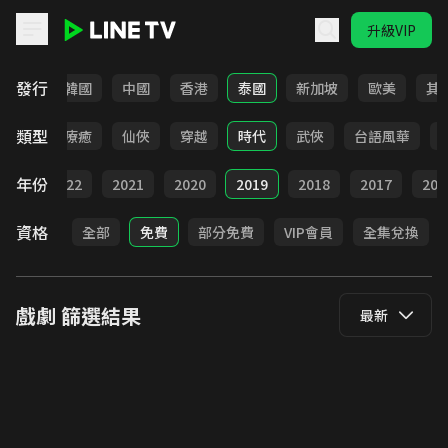
升級VIP
LINE TV - 戲劇
發行
日本
韓國
中國
香港
泰國
新加坡
歐美
其
類型
驚悚
療癒
仙俠
穿越
時代
武俠
台語風華
年份
023
2022
2021
2020
2019
2018
2017
201
資格
全部
免費
部分免費
VIP會員
全集兌換
戲劇
篩選結果
最新