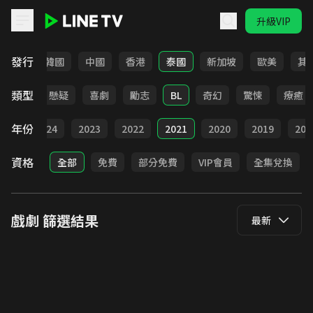
升級VIP
LINE TV - 戲劇
發行
日本
韓國
中國
香港
泰國
新加坡
歐美
其
類型
甜寵
懸疑
喜劇
勵志
BL
奇幻
驚悚
療癒
年份
025
2024
2023
2022
2021
2020
2019
201
資格
全部
免費
部分免費
VIP會員
全集兌換
戲劇
篩選結果
最新