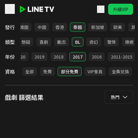
升級VIP
LINE TV - 戲劇
發行
日本
韓國
中國
香港
泰國
新加坡
歐美
其
類型
甜寵
懸疑
喜劇
勵志
BL
奇幻
驚悚
療癒
年份
021
2020
2019
2018
2017
2016
2011-2015
資格
全部
免費
部分免費
VIP會員
全集兌換
戲劇
篩選結果
熱門