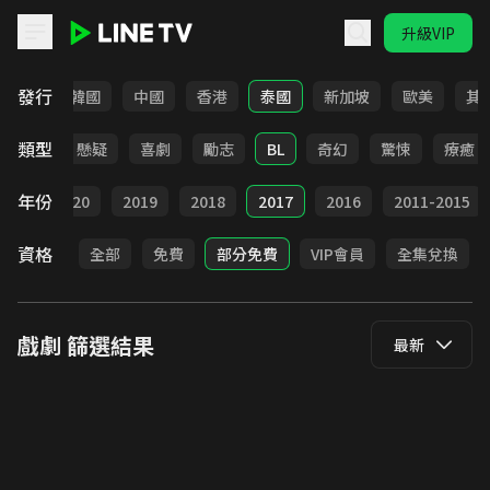
升級VIP
LINE TV - 戲劇
發行
日本
韓國
中國
香港
泰國
新加坡
歐美
其
類型
甜寵
懸疑
喜劇
勵志
BL
奇幻
驚悚
療癒
年份
021
2020
2019
2018
2017
2016
2011-2015
資格
全部
免費
部分免費
VIP會員
全集兌換
戲劇
篩選結果
最新