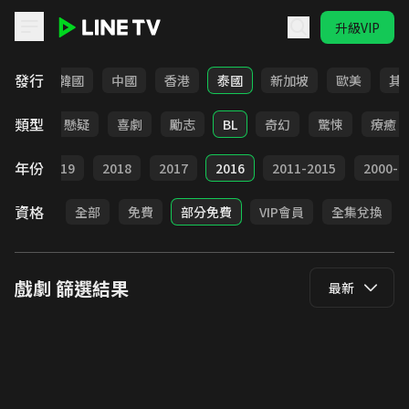
升級VIP
LINE TV - 戲劇
發行
日本
韓國
中國
香港
泰國
新加坡
歐美
其
類型
甜寵
懸疑
喜劇
勵志
BL
奇幻
驚悚
療癒
年份
020
2019
2018
2017
2016
2011-2015
2000-2
資格
全部
免費
部分免費
VIP會員
全集兌換
戲劇
篩選結果
最新