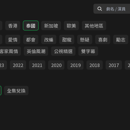
香港
泰國
新加坡
歐美
其他地區
愛情
都會
改編
甜寵
懸疑
喜劇
勵志
客家風情
英倫風潮
公視精選
雙字幕
23
2022
2021
2020
2019
2018
2017
全集兌換