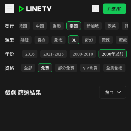
升級VIP
LINE TV - 戲劇
發行
日本
韓國
中國
香港
泰國
新加坡
歐美
其
類型
甜寵
懸疑
喜劇
勵志
BL
奇幻
驚悚
療癒
年份
2017
2016
2011-2015
2000-2010
2000年以前
資格
全部
免費
部分免費
VIP會員
全集兌換
戲劇
篩選結果
熱門