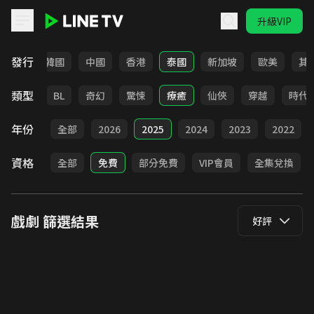
升級VIP
LINE TV - 戲劇
發行
日本
韓國
中國
香港
泰國
新加坡
歐美
其
類型
勵志
BL
奇幻
驚悚
療癒
仙俠
穿越
時代
年份
全部
2026
2025
2024
2023
2022
資格
全部
免費
部分免費
VIP會員
全集兌換
戲劇
篩選結果
好評