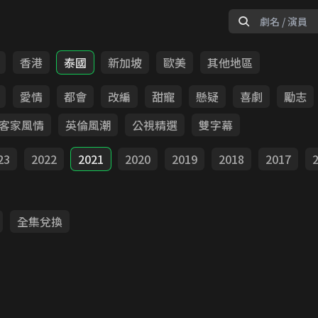
香港
泰國
新加坡
歐美
其他地區
愛情
都會
改編
甜寵
懸疑
喜劇
勵志
客家風情
英倫風潮
公視精選
雙字幕
23
2022
2021
2020
2019
2018
2017
全集兌換