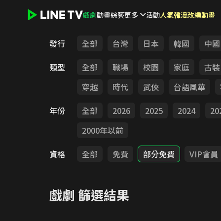
戲劇
動畫
綜藝
更多
活動
人氣韓漫改編動畫
LINE TV - 戲劇
發行
全部
台灣
日本
韓國
中國
類型
全部
職場
校園
家庭
古裝
穿越
時代
武俠
台語風華
年份
全部
2026
2025
2024
20
2000年以前
資格
全部
免費
部分免費
VIP會員
戲劇
篩選結果