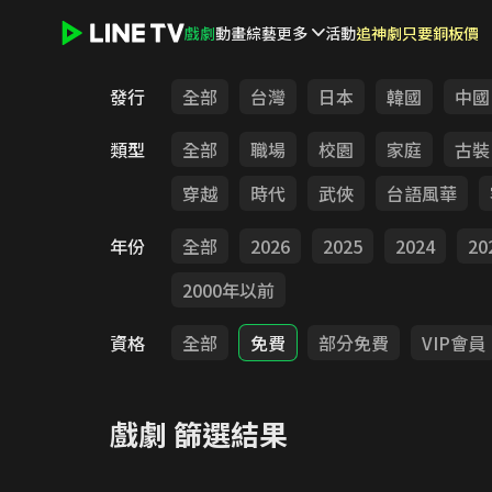
戲劇
動畫
綜藝
更多
活動
追神劇只要銅板價
LINE TV - 戲劇
發行
全部
台灣
日本
韓國
中國
類型
全部
職場
校園
家庭
古裝
穿越
時代
武俠
台語風華
年份
全部
2026
2025
2024
20
2000年以前
資格
全部
免費
部分免費
VIP會員
戲劇
篩選結果