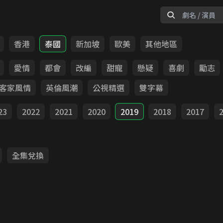
香港
泰國
新加坡
歐美
其他地區
愛情
都會
改編
甜寵
懸疑
喜劇
勵志
客家風情
英倫風潮
公視精選
雙字幕
23
2022
2021
2020
2019
2018
2017
全集兌換