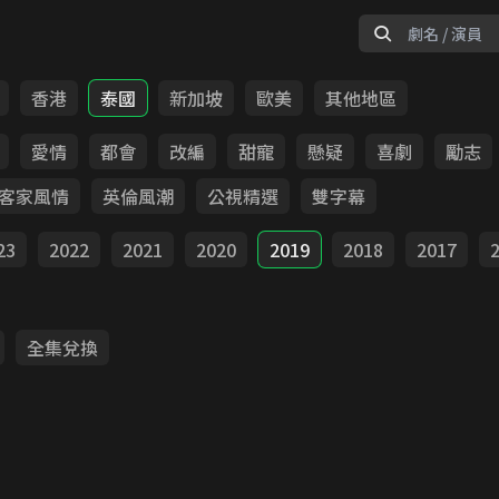
香港
泰國
新加坡
歐美
其他地區
愛情
都會
改編
甜寵
懸疑
喜劇
勵志
客家風情
英倫風潮
公視精選
雙字幕
23
2022
2021
2020
2019
2018
2017
全集兌換