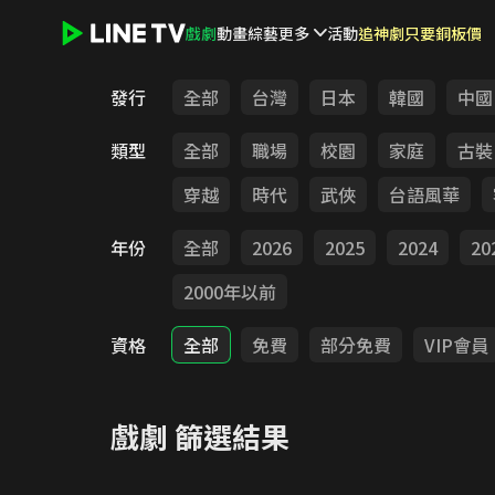
戲劇
動畫
綜藝
更多
活動
追神劇只要銅板價
LINE TV - 戲劇
發行
全部
台灣
日本
韓國
中國
類型
全部
職場
校園
家庭
古裝
穿越
時代
武俠
台語風華
年份
全部
2026
2025
2024
20
2000年以前
資格
全部
免費
部分免費
VIP會員
戲劇
篩選結果