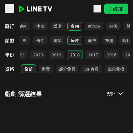
升級VIP
LINE TV - 戲劇
發行
日本
韓國
中國
香港
泰國
新加坡
歐美
其
類型
勵志
BL
奇幻
驚悚
療癒
仙俠
穿越
時代
年份
022
2021
2020
2019
2018
2017
2016
201
資格
全部
免費
部分免費
VIP會員
全集兌換
戲劇
篩選結果
好評