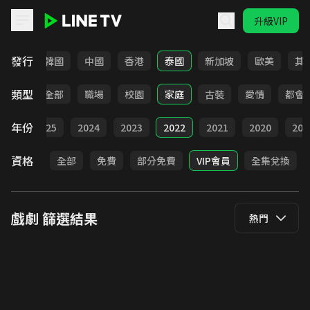
升級VIP
LINE TV - 戲劇
發行
日本
韓國
中國
香港
泰國
新加坡
歐美
其
類型
全部
職場
校園
家庭
古裝
愛情
都會
年份
026
2025
2024
2023
2022
2021
2020
201
資格
全部
免費
部分免費
VIP會員
全集兌換
戲劇
篩選結果
熱門