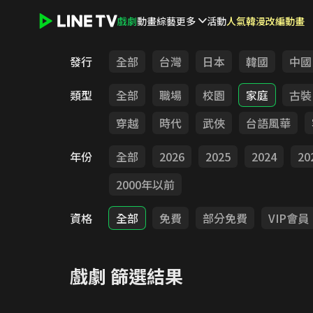
戲劇
動畫
綜藝
更多
活動
人氣韓漫改編動畫
LINE TV - 戲劇
發行
全部
台灣
日本
韓國
中國
類型
全部
職場
校園
家庭
古裝
穿越
時代
武俠
台語風華
年份
全部
2026
2025
2024
20
2000年以前
資格
全部
免費
部分免費
VIP會員
戲劇
篩選結果