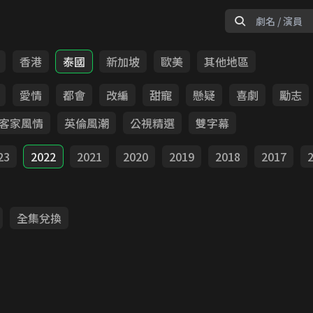
香港
泰國
新加坡
歐美
其他地區
愛情
都會
改編
甜寵
懸疑
喜劇
勵志
客家風情
英倫風潮
公視精選
雙字幕
23
2022
2021
2020
2019
2018
2017
全集兌換