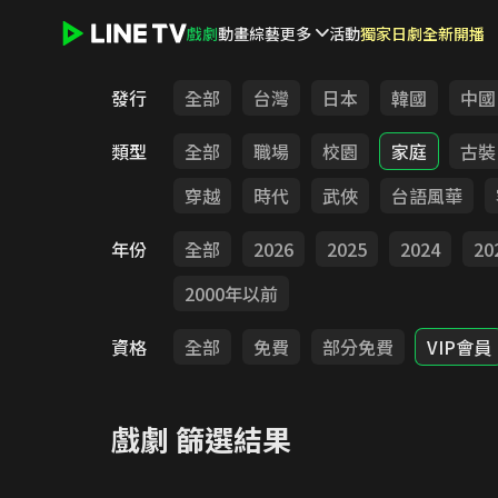
戲劇
動畫
綜藝
更多
活動
獨家日劇全新開播
LINE TV - 戲劇
發行
全部
台灣
日本
韓國
中國
類型
全部
職場
校園
家庭
古裝
穿越
時代
武俠
台語風華
年份
全部
2026
2025
2024
20
2000年以前
資格
全部
免費
部分免費
VIP會員
戲劇
篩選結果