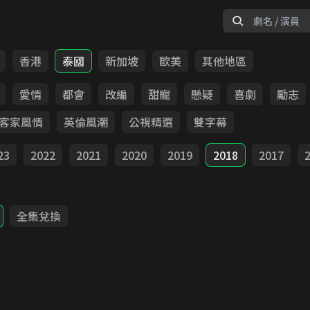
香港
泰國
新加坡
歐美
其他地區
愛情
都會
改編
甜寵
懸疑
喜劇
勵志
客家風情
英倫風潮
公視精選
雙字幕
23
2022
2021
2020
2019
2018
2017
全集兌換