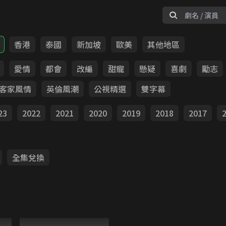
香港
泰國
新加坡
歐美
其他地區
愛情
都會
改編
甜寵
懸疑
喜劇
勵志
客家風情
英倫風潮
公視精選
雙字幕
23
2022
2021
2020
2019
2018
2017
全集兌換