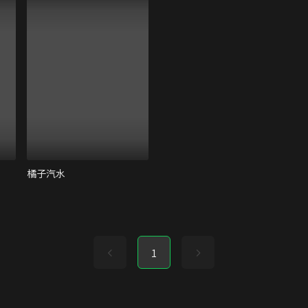
橘子汽水
1