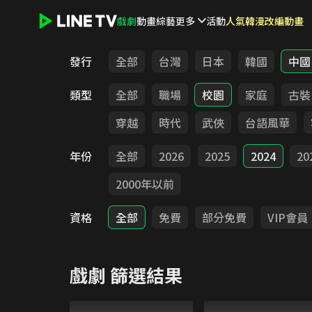
戲劇
動畫
綜藝
更多
活動
人氣韓漫改編動畫
LINE TV - 戲劇
發行
全部
台灣
日本
韓國
中國
類型
全部
職場
校園
家庭
古裝
穿越
時代
武俠
台語風華
年份
全部
2026
2025
2024
20
2000年以前
資格
全部
免費
部分免費
VIP會員
戲劇
篩選結果