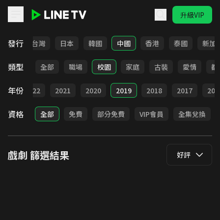
升級VIP
LINE TV - 戲劇
發行
全部
台灣
日本
韓國
中國
香港
泰國
新加
類型
全部
職場
校園
家庭
古裝
愛情
都
年份
023
2022
2021
2020
2019
2018
2017
201
資格
全部
免費
部分免費
VIP會員
全集兌換
戲劇
篩選結果
好評