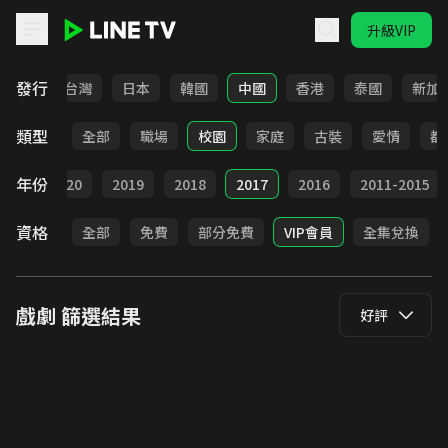
升級VIP
LINE TV - 戲劇
發行
全部
台灣
日本
韓國
中國
香港
泰國
新加
類型
全部
職場
校園
家庭
古裝
愛情
都
年份
021
2020
2019
2018
2017
2016
2011-2015
資格
全部
免費
部分免費
VIP會員
全集兌換
戲劇
篩選結果
好評