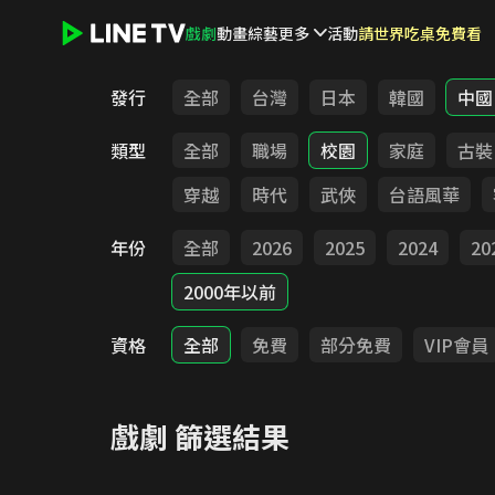
戲劇
動畫
綜藝
更多
活動
請世界吃桌免費看
LINE TV - 戲劇
發行
全部
台灣
日本
韓國
中國
類型
全部
職場
校園
家庭
古裝
穿越
時代
武俠
台語風華
年份
全部
2026
2025
2024
20
2000年以前
資格
全部
免費
部分免費
VIP會員
戲劇
篩選結果