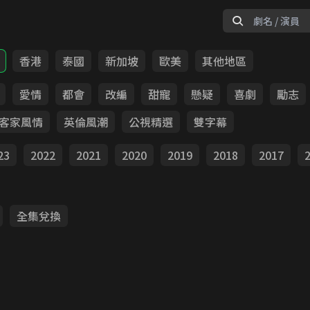
香港
泰國
新加坡
歐美
其他地區
愛情
都會
改編
甜寵
懸疑
喜劇
勵志
客家風情
英倫風潮
公視精選
雙字幕
23
2022
2021
2020
2019
2018
2017
全集兌換