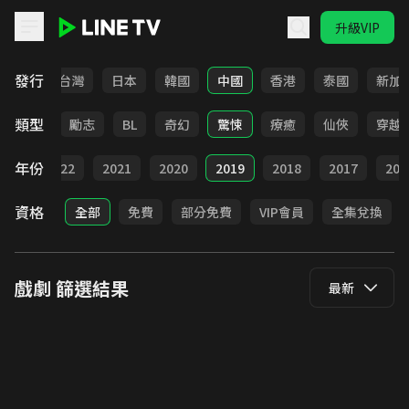
升級VIP
LINE TV - 戲劇
發行
全部
台灣
日本
韓國
中國
香港
泰國
新加
類型
喜劇
勵志
BL
奇幻
驚悚
療癒
仙俠
穿越
年份
023
2022
2021
2020
2019
2018
2017
201
資格
全部
免費
部分免費
VIP會員
全集兌換
戲劇
篩選結果
最新