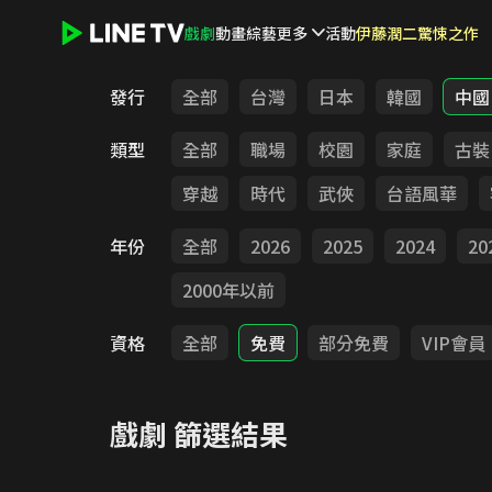
戲劇
動畫
綜藝
更多
活動
伊藤潤二驚悚之作
LINE TV - 戲劇
發行
全部
台灣
日本
韓國
中國
類型
全部
職場
校園
家庭
古裝
穿越
時代
武俠
台語風華
年份
全部
2026
2025
2024
20
2000年以前
資格
全部
免費
部分免費
VIP會員
戲劇
篩選結果