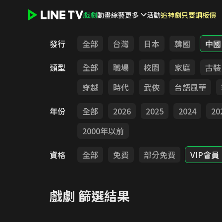
戲劇
動畫
綜藝
更多
活動
追神劇只要銅板價
LINE TV - 戲劇
發行
全部
台灣
日本
韓國
中國
類型
全部
職場
校園
家庭
古裝
穿越
時代
武俠
台語風華
年份
全部
2026
2025
2024
20
2000年以前
資格
全部
免費
部分免費
VIP會員
戲劇
篩選結果