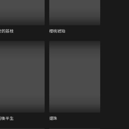
安的荔枝
櫻桃琥珀
的後半生
還珠