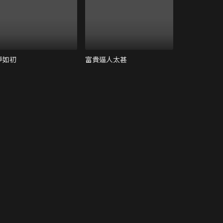
夢如初
富貴逼人太甚