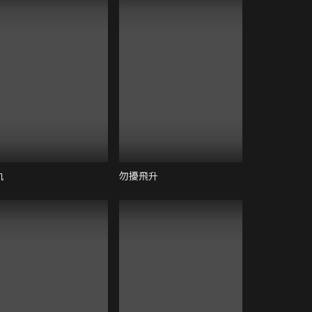
軌
勿擾飛升