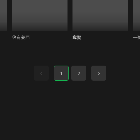
佔有姜西
奪娶
一
1
2