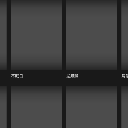
不眠日
迎鳳歸
烏