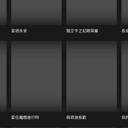
宴遇永安
龍王令之妃卿莫屬
長
愛在離婚進行時
與君渡長歡
我