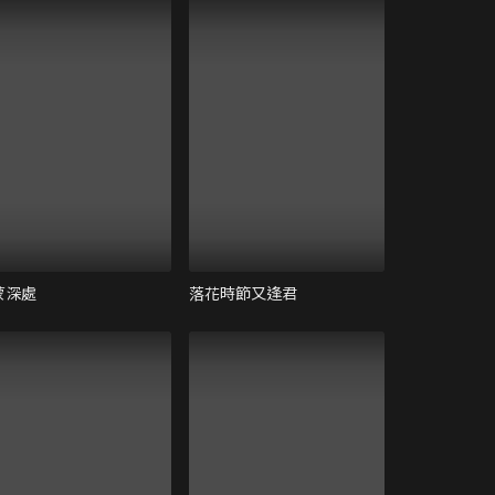
蒙深處
落花時節又逢君