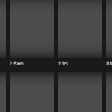
許我耀眼
水龍吟
雙