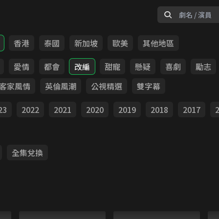
香港
泰國
新加坡
歐美
其他地區
愛情
都會
改編
甜寵
懸疑
喜劇
勵志
客家風情
英倫風潮
公視精選
雙字幕
23
2022
2021
2020
2019
2018
2017
全集兌換