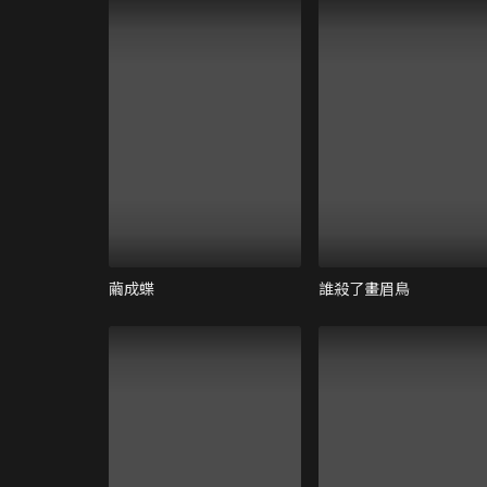
繭成蝶
誰殺了畫眉鳥