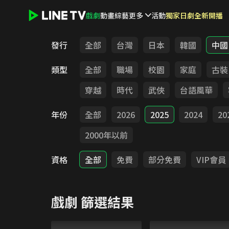
戲劇
動畫
綜藝
更多
活動
獨家日劇全新開播
LINE TV - 戲劇
發行
全部
台灣
日本
韓國
中國
類型
全部
職場
校園
家庭
古裝
穿越
時代
武俠
台語風華
年份
全部
2026
2025
2024
20
2000年以前
資格
全部
免費
部分免費
VIP會員
戲劇
篩選結果