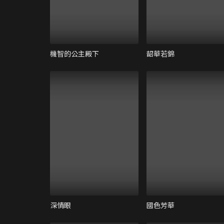
機智的公主殿下
韶華若錦
深情眼
國色芳華