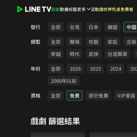
戲劇
動畫
綜藝
更多
活動
請世界吃桌免費看
LINE TV - 戲劇
發行
全部
台灣
日本
韓國
中國
類型
全部
職場
校園
家庭
古裝
穿越
時代
武俠
台語風華
年份
全部
2026
2025
2024
20
2000年以前
資格
全部
免費
部分免費
VIP會員
戲劇
篩選結果