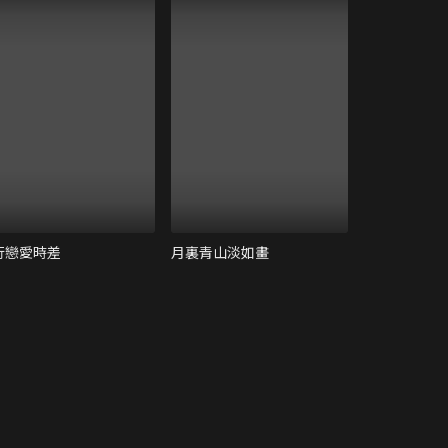
行戀愛時差
月裏青山淡如畫