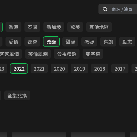
香港
泰國
新加坡
歐美
其他地區
愛情
都會
改編
甜寵
懸疑
喜劇
勵志
客家風情
英倫風潮
公視精選
雙字幕
23
2022
2021
2020
2019
2018
2017
全集兌換