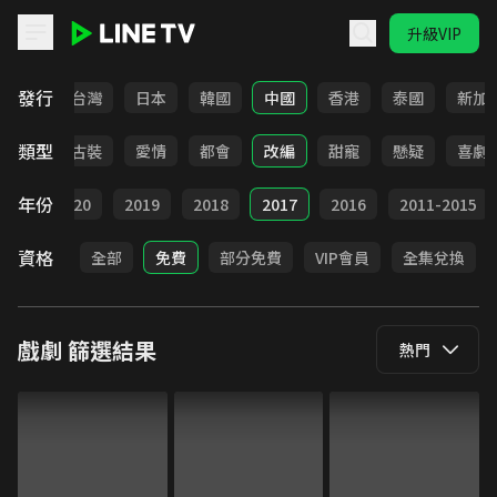
升級VIP
LINE TV - 戲劇
發行
全部
台灣
日本
韓國
中國
香港
泰國
新加
類型
家庭
古裝
愛情
都會
改編
甜寵
懸疑
喜劇
年份
021
2020
2019
2018
2017
2016
2011-2015
資格
全部
免費
部分免費
VIP會員
全集兌換
戲劇
篩選結果
熱門