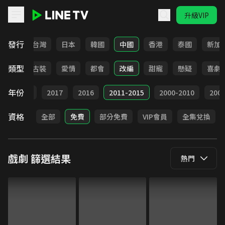
升級VIP
LINE TV - 戲劇
發行
全部
台灣
日本
韓國
中國
香港
泰國
新加
類型
家庭
古裝
愛情
都會
改編
甜寵
懸疑
喜劇
年份
9
2018
2017
2016
2011-2015
2000-2010
20
資格
全部
免費
部分免費
VIP會員
全集兌換
戲劇
篩選結果
熱門