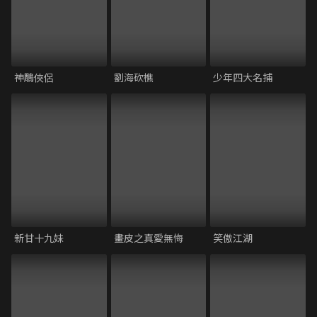
神鵰俠侶
劉海砍樵
少年四大名捕
新甘十九妹
畫皮之真愛無悔
笑傲江湖