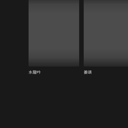
水龍吟
姜頌