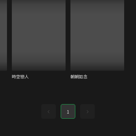
時空戀人
朝朝如念
1