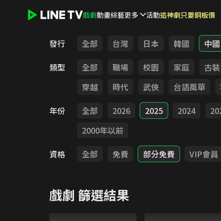
戲劇
動畫
綜藝
更多
活動
追神劇只要銅板價
LINE TV - 戲劇
發行
全部
台灣
日本
韓國
中國
類型
全部
職場
校園
家庭
古裝
穿越
時代
武俠
台語風華
年份
全部
2026
2025
2024
20
2000年以前
資格
全部
免費
部分免費
VIP會員
戲劇
篩選結果