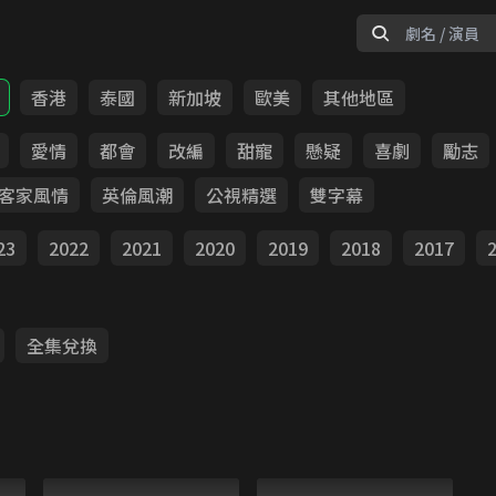
香港
泰國
新加坡
歐美
其他地區
愛情
都會
改編
甜寵
懸疑
喜劇
勵志
客家風情
英倫風潮
公視精選
雙字幕
23
2022
2021
2020
2019
2018
2017
全集兌換