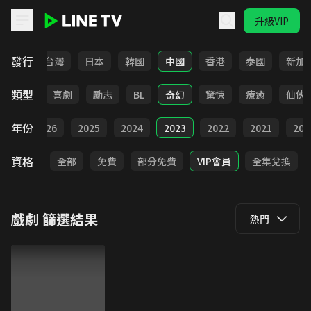
升級VIP
LINE TV - 戲劇
發行
全部
台灣
日本
韓國
中國
香港
泰國
新加
類型
懸疑
喜劇
勵志
BL
奇幻
驚悚
療癒
仙俠
年份
全部
2026
2025
2024
2023
2022
2021
202
資格
全部
免費
部分免費
VIP會員
全集兌換
戲劇
篩選結果
熱門