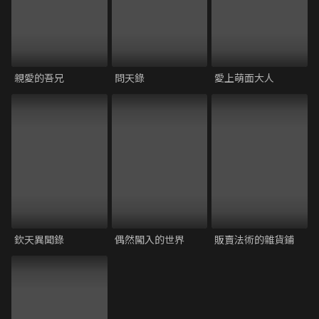
親愛的吾兄
問天錄
愛上萌面大人
欽天異聞錄
偶然闖入的世界
販賣法術的雜貨鋪