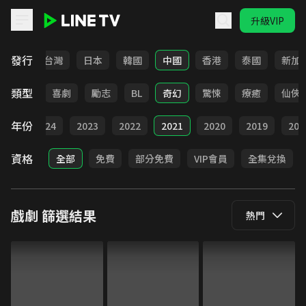
升級VIP
LINE TV - 戲劇
發行
全部
台灣
日本
韓國
中國
香港
泰國
新加
類型
懸疑
喜劇
勵志
BL
奇幻
驚悚
療癒
仙俠
年份
025
2024
2023
2022
2021
2020
2019
201
資格
全部
免費
部分免費
VIP會員
全集兌換
戲劇
篩選結果
熱門