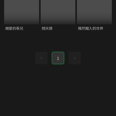
親愛的吾兄
問天錄
偶然闖入的世界
1