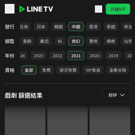
升級VIP
LINE TV - 戲劇
發行
全部
台灣
日本
韓國
中國
香港
泰國
新加
類型
懸疑
喜劇
勵志
BL
奇幻
驚悚
療癒
仙俠
年份
025
2024
2023
2022
2021
2020
2019
201
資格
全部
免費
部分免費
VIP會員
全集兌換
戲劇
篩選結果
好評