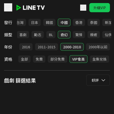
升級VIP
LINE TV - 戲劇
發行
全部
台灣
日本
韓國
中國
香港
泰國
新加
類型
懸疑
喜劇
勵志
BL
奇幻
驚悚
療癒
仙俠
年份
2017
2016
2011-2015
2000-2010
2000年以前
資格
全部
免費
部分免費
VIP會員
全集兌換
戲劇
篩選結果
好評