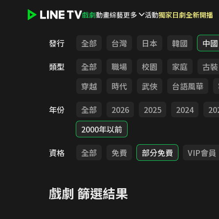
戲劇
動畫
綜藝
更多
活動
獨家日劇全新開播
LINE TV - 戲劇
發行
全部
台灣
日本
韓國
中國
類型
全部
職場
校園
家庭
古裝
穿越
時代
武俠
台語風華
年份
全部
2026
2025
2024
20
2000年以前
資格
全部
免費
部分免費
VIP會員
戲劇
篩選結果