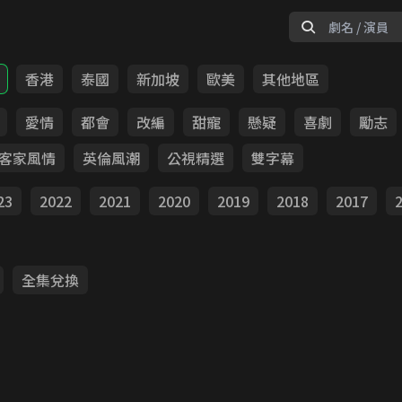
香港
泰國
新加坡
歐美
其他地區
愛情
都會
改編
甜寵
懸疑
喜劇
勵志
客家風情
英倫風潮
公視精選
雙字幕
23
2022
2021
2020
2019
2018
2017
全集兌換