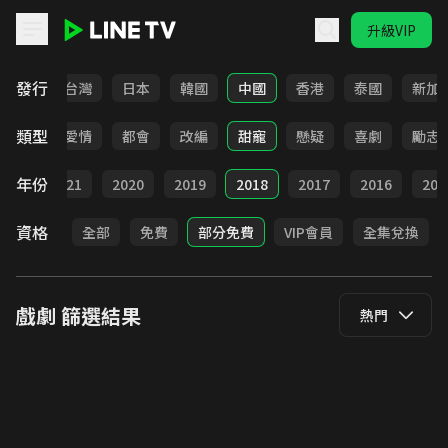
升級VIP
LINE TV - 戲劇
發行
全部
台灣
日本
韓國
中國
香港
泰國
新加
類型
古裝
愛情
都會
改編
甜寵
懸疑
喜劇
勵志
年份
022
2021
2020
2019
2018
2017
2016
201
資格
全部
免費
部分免費
VIP會員
全集兌換
戲劇
篩選結果
熱門