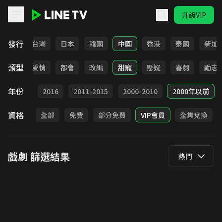
升級VIP
LINE TV - 戲劇
發行
全部
台灣
日本
韓國
中國
香港
泰國
新加
類型
古裝
愛情
都會
改編
甜寵
懸疑
喜劇
勵志
年份
2017
2016
2011-2015
2000-2010
2000年以前
資格
全部
免費
部分免費
VIP會員
全集兌換
戲劇
篩選結果
熱門