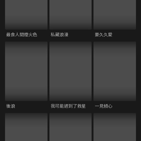
最食人間煙火色
私藏浪漫
要久久愛
後浪
我可能遇到了救星
一見傾心