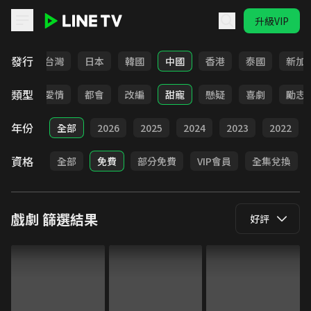
升級VIP
LINE TV - 戲劇
發行
全部
台灣
日本
韓國
中國
香港
泰國
新加
類型
古裝
愛情
都會
改編
甜寵
懸疑
喜劇
勵志
年份
全部
2026
2025
2024
2023
2022
資格
全部
免費
部分免費
VIP會員
全集兌換
戲劇
篩選結果
好評