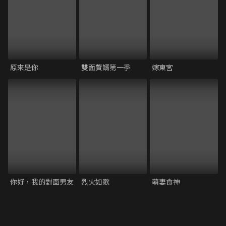
原來是你
雙面贅婿第一季
嫁東宮
你好，我的對面男友
烈火如歌
萌妻食神