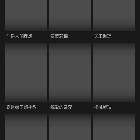
你是人間理想
韶華若錦
天王助理
霸道娘子請指教
親愛的吾兄
櫻桃琥珀