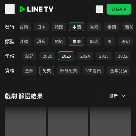
升級VIP
LINE TV - 戲劇
發行
全部
台灣
日本
韓國
中國
香港
泰國
新加
類型
都會
改編
甜寵
懸疑
喜劇
勵志
BL
奇幻
年份
全部
2026
2025
2024
2023
2022
資格
全部
免費
部分免費
VIP會員
全集兌換
戲劇
篩選結果
最新