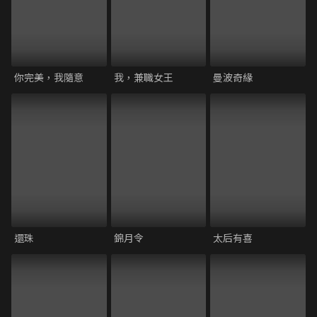
你完美，我隨意
我，兼職女王
曼波奇緣
還珠
錦月令
太后有喜