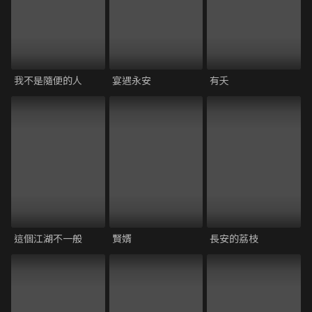
我不是隨便的人
宴遇永安
有夭
這個江湖不一般
賢婿
長安的荔枝