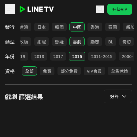
升級VIP
LINE TV - 戲劇
發行
全部
台灣
日本
韓國
中國
香港
泰國
新加
類型
都會
改編
甜寵
懸疑
喜劇
勵志
BL
奇幻
年份
020
2019
2018
2017
2016
2011-2015
2000-2
資格
全部
免費
部分免費
VIP會員
全集兌換
戲劇
篩選結果
好評