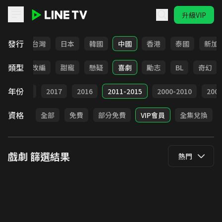
升級VIP
LINE TV - 戲劇
發行
全部
台灣
日本
韓國
中國
香港
泰國
新加
類型
都會
改編
甜寵
懸疑
喜劇
勵志
BL
奇幻
年份
9
2018
2017
2016
2011-2015
2000-2010
20
資格
全部
免費
部分免費
VIP會員
全集兌換
戲劇
篩選結果
熱門