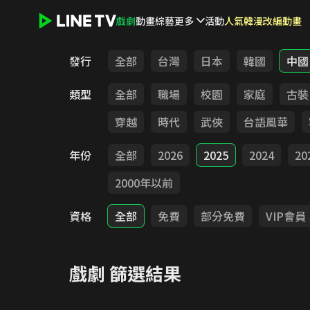
戲劇
動畫
綜藝
更多
活動
人氣韓漫改編動畫
LINE TV - 戲劇
發行
全部
台灣
日本
韓國
中國
類型
全部
職場
校園
家庭
古裝
穿越
時代
武俠
台語風華
年份
全部
2026
2025
2024
20
2000年以前
資格
全部
免費
部分免費
VIP會員
戲劇
篩選結果