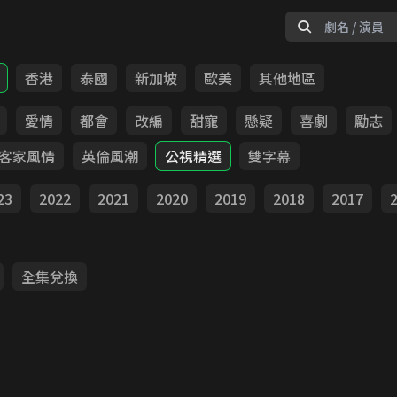
香港
泰國
新加坡
歐美
其他地區
愛情
都會
改編
甜寵
懸疑
喜劇
勵志
客家風情
英倫風潮
公視精選
雙字幕
23
2022
2021
2020
2019
2018
2017
全集兌換